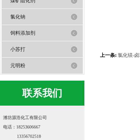
煤矿阻化剂
氯化钠
饲料添加剂
小苏打
上一条:
氯化镁-卤
元明粉
联系我们
潍坊源浩化工有限公司
电话：18253606667
13356702518